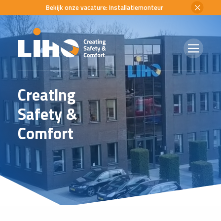
Bekijk onze vacature: Installatiemonteur
C
r
e
a
t
i
n
g
S
a
f
e
t
y
&
C
o
m
f
o
r
t