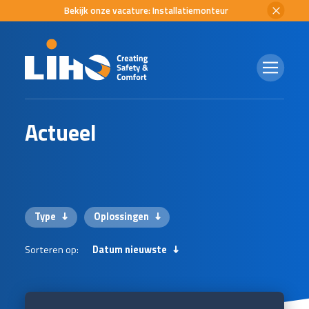
Bekijk onze vacature: Installatiemonteur
A
c
t
u
e
e
l
Type
Oplossingen
Sorteren op:
Datum nieuwste