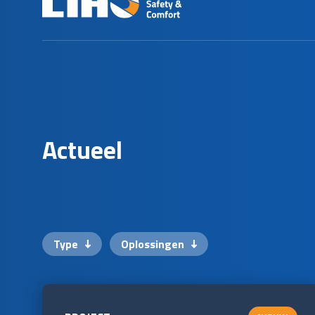
A
c
t
u
e
e
l
Type
Oplossingen